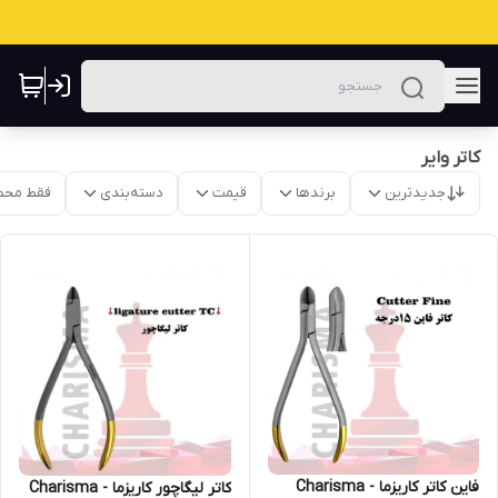
کاتر وایر
جدیدترین
برندها
قیمت
دسته‌بندی
فقط محص
فاین کاتر کاریزما - Charisma
کاتر لیگاچور کاریزما - Charisma