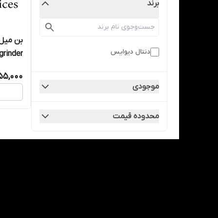
برند
بن میل 
دنتال دیوایس
rinder )
55,000
موجودی
محدوده قیمت