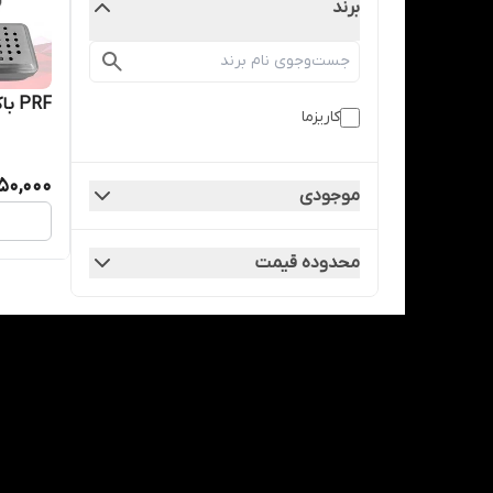
برند
PRF باکس کاریزما - Charisma
کاریزما
750,000
موجودی
محدوده قیمت