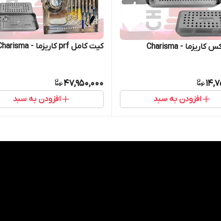
کیت کامل prf کاریزما - Charisma
47,950,000
14,
افزودن به سبد
افزودن به سبد