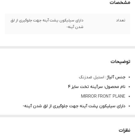
مشخصات
تعداد
دارای سیلیکون پشت آینه جهت جلوگیری از لق
شدن آینه-
توضیحات
جنس آلیاژ
: استیل ضدزنگ
نام محصول: سرآینه تخت سایز ۴
MIRROR FRONT PLANE
دارای سیلیکون پشت آینه جهت جلوگیری از لق شدن آینه-
امکان داشتن دید غیر مستقیم و دیدن نقاط غیر مستقیم – تاباندن
نور به سطوح مورد نیاز – کنار زدن بافتهای نرم دهان
نظرات