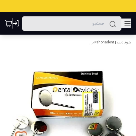
شونادنت | shonadent
/
ابزار