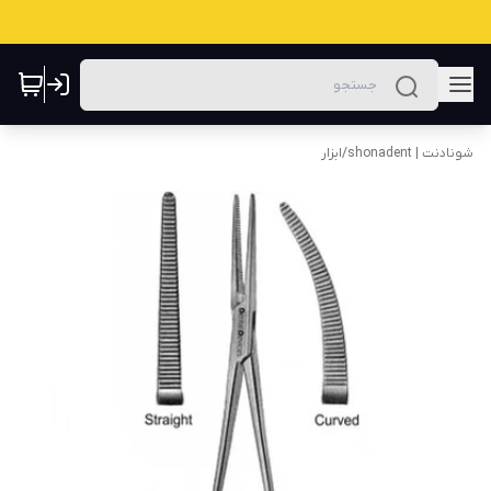
شونادنت | shonadent
/
ابزار