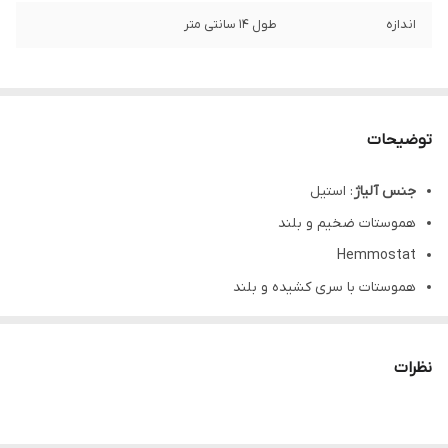
اندازه
طول ۱۴ سانتی متر
توضیحات
جنس آلیاژ
: استیل
هموستات ضخیم و بلند
Hemmostat
هموستات با سری کشیده و بلند
سرصاف
طول :۱۴سانت
سانتی متر
نظرات
سایز:تک سایز
ضمانت ۵ سال تغییر رنگ و تعویض در صورت زنگ زدگی
گارانتی سلامت و اصالت کالا