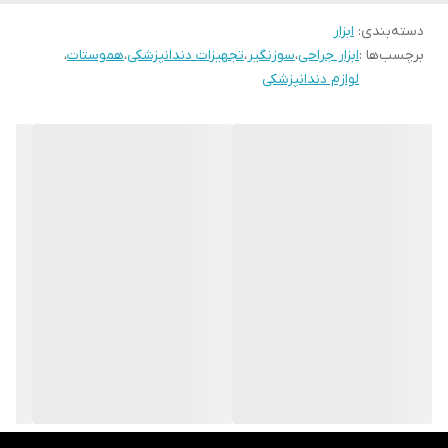
دسته‌بندی
:
ابزار
برند : دنتال دیوایس (Dental Devices)
برچسب‌ها :
ابزار جراحی
،
سوزنگیر
،
تجهیزات دندانپزشکی
،
هموستات
،
لوازم دندانپزشکی