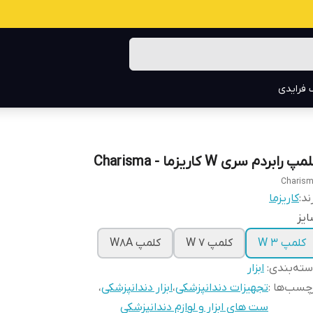
 فرایدی
مپ رابردم سری W کاریزما - Charisma
Charis
ند:
کاریزما
‌یز
کلمپ W 3
کلمپ W 7
کلمپ W8A
ته‌بندی
:
ابزار
چسب‌ها :
تجهیزات دندانپزشکی
،
ابزار دندانپزشکی
،
ست های ابزار و لوازم دندانپزشکی