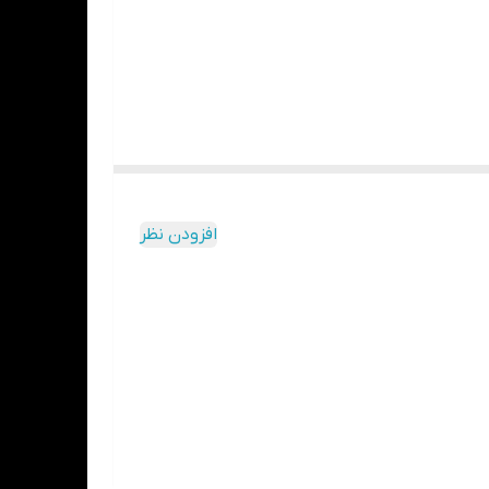
ری از آسپیراسیون ابزار دندانپزشکی – مناسب برای
افزودن نظر