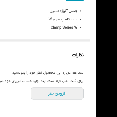
جنس آلیاژ
: استیل
ست کلمپ سری W
Clamp Series W
توضیحات
: – مورد استفاده برای جداسازی دندان مورد
دندان های با نسج تاجی باقی مانده کم یا ضعیف
در ۲ مدل
W3 و W7
نظرات
ضمانت ۵ سال تغییر رنگ و تعویض در صورت زنگ زدگی
گارانتی سلامت و اصالت کالا
شما هم درباره این محصول نظر خود را بنویسید.
برند : کاریزما (Charisma)
برای ثبت نظر، لازم است ابتدا وارد حساب کاربری خود شو
افزودن نظر