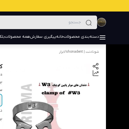
دسته‌بندی محصولات
خانه
پیگیری سفارش
همه محصولات
بلک
شونادنت | shonadent
/
ابزار
کل
ma
بر
سا
دس
بر